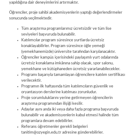
yapıldığına dair deneyimlerini artırmaktır.
Öğrenciler, proje sahibi akademisyenlerin yaptığı değerlendirmeler
sonucunda seçilmektedir.
Tüm araştırma programlarımız ücretsizdir ve tüm lise
seviyeleri başvuruda bulunabilir.
Katılımcılar program süresince yurtlarda ücretsiz
konaklayabilirler. Program süresince öğle yemeği
(yemekhanemizde) üniversite tarafından karşılanacaktır.
Öğrenciler kampüs içerisindeki paylaşımlı yurt odalarında
ücretsiz konaklama imkânına sahip olacak, spor salonu,
yemekhane ve kütüphaneden ücretsiz yararlanabilecekler.
Programı başarıyla tamamlayan öğrencilere katılım sertifikası
verilecektir.
Programın ilk haftasında tüm katılımcıların güvenlik ve
oryantasyon derslerine katılması zorunludur.
Proje sorumluluklarını yerine getirmeyen öğrencilerin
araştırma programından ilişiği kesilir.
Adaylar aynı anda iki veya daha fazla programa başvuruda
bulunabilir ve akademisyenlerin kabul etmesi halinde tüm
programlara devam edebilirler.
Referans öğretmenler gerekli belgeleri
tanitim@ozyegin.edu.tr adresine gönderebilirler.