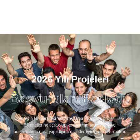
2026 Yılı Projeleri
Başvuruları Başladı!
Özyeğin Üniversitesi Yaz Araştırma Programı projesi lise
öğrencilerine açık olup, programın amacı bilimsel
araştırmanın nasıl yapıldığına dair deneyimlerini artırmaktır.